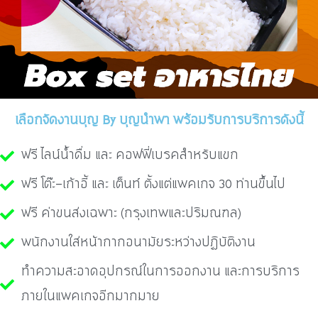
เลือกจัดงานบุญ By บุญนำพา พร้อมรับการบริการดังนี้
ฟรี ไลน์น้ำดื่ม และ คอฟฟี่เบรคสำหรับแขก
ฟรี โต๊ะ-เก้าอี้ และ เต็นท์ ตั้งแต่แพคเกจ 30 ท่านขึ้นไป
ฟรี ค่าขนส่งเฉพาะ (กรุงเทพและปริมณฑล)
พนักงานใส่หน้ากากอนามัยระหว่างปฏิบัติงาน
ทำความสะอาดอุปกรณ์ในการออกงาน และการบริการ
ภายในแพคเกจอีกมากมาย