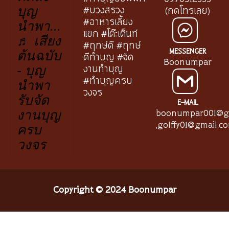
#บวงสรวง
(กดโทรเลย)
บุญ
#อาหารเลี้ยง
นำพา...
แขก #โต๊ะเต็นท์
♬ เสียง
#ฤกษ์ดี #ฤกษ์
MESSENGER
ต้นฉบับ
ดีทำบุญ #จัด
Boonumpar
งานทำบุญ
- บุญ
#ทำบุญครบ
นำพา
วงจร
รับจัด
E-MAIL
boonumpar001@g
งานบุญ
,
golffy01@gmail.c
ครบ
วงจร
Copyright © 2024 Boonumpar