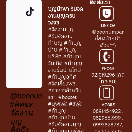
ติดต่อเรา
บุญนำพา รับจัด
งานบุญครบ
วงจร
LINE OA
#จัดงานบุญ
@boonumpar
#รับจัดงาน
(ใส่@นำหน้า
ทำบุญ #ทำบุญ
ด้วย^^)
บ้าน #ทำบุญ
บริษัท #ทำบุญ
วันเกิด #ทำบุญ
PHONE
งานขึ้นบ้านใหม่
021019296 (กด
#ทำบุญอุทิศ
โทรเลย)
#จัดเลี้ยงพระ
#อาหารสำหรับ
@boonumpar.th
แขก #boxset
#บุฟเฟ่ต์ #ซีฟู้ด
#คิดจะ
MOBILE
#ทำบุญ
0891454922
,
จัดงาน
#ทำบุญบ้าน
0829661999
,
บุญ
#รับจัดงานบุญ
0993828787
,
คิดถึง
#ทำบุญออฟฟิศ
0970512333