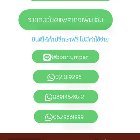
รายละเอียดแพคเกจเพิ่มเติม
ยินดีให้คำปรึกษาฟรี ไม่มีค่าใช้จ่าย
@boonumpar
021019296
0891454922
0829661999