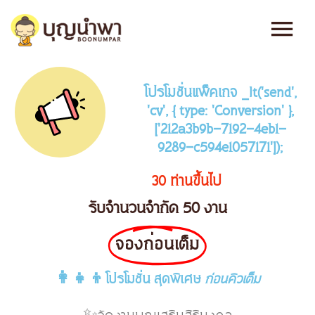
Skip
Main
to
content
Men
โปรโมชั่นแพ็คเกจ _lt('send',
'cv', { type: 'Conversion' },
['212a3b9b-7192-4eb1-
9289-c594e1057171']);
30 ท่านขึ้นไป
รับจำนวนจำกัด 50 งาน
จองก่อนเต็ม
👩‍👧‍👦โปรโมชั่น สุดพิเศษ
ก่อนคิวเต็ม