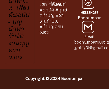
นำพา...
แขก #โต๊ะเต็นท์
♬ เสียง
#ฤกษ์ดี #ฤกษ์
MESSENGER
ต้นฉบับ
ดีทำบุญ #จัด
Boonumpar
งานทำบุญ
- บุญ
#ทำบุญครบ
นำพา
วงจร
รับจัด
E-MAIL
boonumpar001@g
งานบุญ
,
golffy01@gmail.c
ครบ
วงจร
Copyright © 2024 Boonumpar