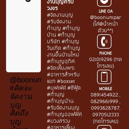
งานบุญครบ
วงจร
LINE OA
#จัดงานบุญ
@boonumpar
#รับจัดงาน
(ใส่@นำหน้า
ทำบุญ #ทำบุญ
ด้วย^^)
บ้าน #ทำบุญ
บริษัท #ทำบุญ
วันเกิด #ทำบุญ
PHONE
งานขึ้นบ้านใหม่
021019296 (กด
#ทำบุญอุทิศ
โทรเลย)
#จัดเลี้ยงพระ
#อาหารสำหรับ
@boonumpar.th
แขก #boxset
#บุฟเฟ่ต์ #ซีฟู้ด
#คิดจะ
MOBILE
#ทำบุญ
0891454922
,
จัดงาน
#ทำบุญบ้าน
0829661999
,
บุญ
#รับจัดงานบุญ
0993828787
,
คิดถึง
#ทำบุญออฟฟิศ
0970512333
#บวงสรวง
(กดโทรเลย)
บุญ
#อาหารเลี้ยง