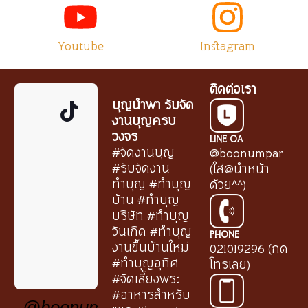
Youtube
Instagram
ติดต่อเรา
บุญนำพา รับจัด
งานบุญครบ
วงจร
LINE OA
#จัดงานบุญ
@boonumpar
#รับจัดงาน
(ใส่@นำหน้า
ทำบุญ #ทำบุญ
ด้วย^^)
บ้าน #ทำบุญ
บริษัท #ทำบุญ
วันเกิด #ทำบุญ
PHONE
งานขึ้นบ้านใหม่
021019296 (กด
#ทำบุญอุทิศ
โทรเลย)
#จัดเลี้ยงพระ
#อาหารสำหรับ
@boonumpar.th