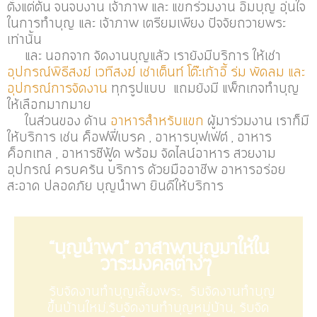
ตั้งแต่ต้น จนจบงาน เจ้าภาพ และ แขกร่วมงาน อิ่มบุญ อุ่นใจ
ในการทำบุญ และ เจ้าภาพ เตรียมเพียง ปัจจัยถวายพระ
เท่านั้น
และ นอกจาก จัดงานบุญแล้ว เรายังมีบริการ ให้เช่า
อุปกรณ์พิธีสงฆ์ เวทีสงฆ์ เช่าเต็นท์ โต๊ะเก้าอี้ ร่ม พัดลม และ
อุปกรณ์การจัดงาน
ทุกรูปแบบ แถมยังมี แพ็กเกจทำบุญ
ให้เลือกมากมาย
ในส่วนของ ด้าน
อาหารสำหรับแขก
ผู้มาร่วมงาน เราก็มี
ให้บริการ เช่น ค็อฟฟี่เบรค , อาหารบุฟเฟ่ต์ , อาหาร
ค็อกเทล , อาหารซีฟู้ด พร้อม จัดไลน์อาหาร สวยงาม
อุปกรณ์ ครบครัน บริการ ด้วยมืออาชีพ อาหารอร่อย
สะอาด ปลอดภัย บุญนำพา ยินดีให้บริการ
“บุญนำพา” อาสาพาบุญมาให้ใน
วาระมงคลต่างๆ
รับจัดงานทำบุญเลี้ยงพระ, รับจัดงานทำบุญ
ขึ้นบ้านใหม่,รับจัดงานทำบุญหมู่บ้าน, รับจัด