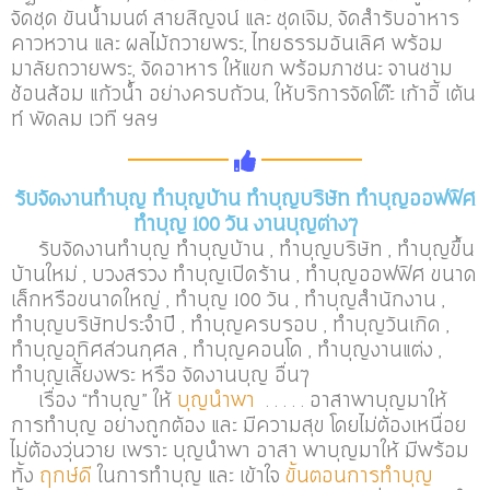
จัดชุด ขันน้ำมนต์ สายสิญจน์ และ ชุดเจิม, จัดสำรับอาหาร
คาวหวาน และ ผลไม้ถวายพระ, ไทยธรรมอันเลิศ พร้อม
มาลัยถวายพระ, จัดอาหาร ให้แขก พร้อมภาชนะ จานชาม
ช้อนส้อม แก้วน้ำ อย่างครบถ้วน, ให้บริการจัดโต๊ะ เก้าอี้ เต้น
ท์ พัดลม เวที ฯลฯ
รับจัดงานทำบุญ ทำบุญบ้าน ทำบุญบริษัท ทำบุญออฟฟิศ
ทำบุญ 100 วัน งานบุญต่างๆ
รับจัดงานทำบุญ ทำบุญบ้าน , ทำบุญบริษัท , ทำบุญขึ้น
บ้านใหม่ , บวงสรวง ทำบุญเปิดร้าน , ทำบุญออฟฟิศ ขนาด
เล็กหรือขนาดใหญ่ , ทำบุญ 100 วัน , ทำบุญสำนักงาน ,
ทำบุญบริษัทประจำปี , ทำบุญครบรอบ , ทำบุญวันเกิด ,
ทำบุญอุทิศส่วนกุศล , ทำบุญคอนโด , ทำบุญงานแต่ง ,
ทำบุญเลี้ยงพระ หรือ จัดงานบุญ อื่นๆ
เรื่อง “ทำบุญ” ให้
บุญนำพา
. . . . . อาสาพาบุญมาให้
การทำบุญ อย่างถูกต้อง และ มีความสุข โดยไม่ต้องเหนื่อย
ไม่ต้องวุ่นวาย เพราะ บุญนำพา อาสา พาบุญมาให้ มีพร้อม
ทั้ง
ฤกษ์ดี
ในการทำบุญ และ เข้าใจ
ขั้นตอนการทำบุญ