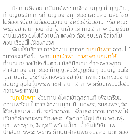
เมื่อท่านคิดอยากนิมนต์พระ มาจัดงานบุญ ทำบุญบ้าน,
ทำบุญบริษัท การทำบุญ อย่างถูกต้อง และ มีความสุข โดย
ไม่ต้องเหนื่อย ไม่ต้องวุ่นวาย บางครั้งผู้ร่วมงาน หรือ คณะ
พระสงฆ์ เดินทางมาถึงที่งานแล้ว แต่ ทางเจ้าภาพ ยังเตรียม
งานไม่เสร็จ ยังไม่ได้อาบน้ำ แต่งตัว ต้อนรับแขก จิตใจก็ไม่
สงบ เรื่องนี้ไม่ต้องกังวล
เพียงใช้บริการ การจัดงานบุญจาก
“บุญนำพา”
ความไม่
วุ่นวายจะเกิดขึ้น เพราะ
บุญนำพา….อาสาพา บุญมาให้
ทำบุญ อย่างเข้าใจ ขั้นตอน มีสติปัญญา ดำรงพระพุทธ
ศาสนา อย่างถูกต้อง ทำบุญแล้วได้บุญเต็ม ๆ อิ่มบุญ อุ่นใจ
ปลาบปลื้ม ประทับใจทั้งพระสงฆ์ เจ้าภาพ และ แขกร่วมงาน
อิ่มบุญ อุ่นใจ ในพระพุทธศาสนา เจ้าภาพเตรียมเพียงปัจจัย
ถวายพระเท่านั้น
“บุญนำพา”
ช่วยท่าน ตั้งแต่เข้าดูสถานที่ เพื่อเตรียม
ความพร้อม ในการ จัดงานบุญ ,นิมนต์พระ, รับส่งพระ, จัด
โต๊ะหมู่เสนาสนะ ที่ประณีตงดงาม เพื่อแสดงความเคารพ ให้
เกียรติต่อคณะพระภิกษุสงฆ์, จัดดอกไม้ธูปเทียน พานพุ่ม
บูชา พระพุทธ, จัดชุดกี๋ พร้อมน้ำชา น้ำดื่มให้เจ้าภาพ
ปฏิสันถารพระ, พิธีกร ดำเนินศาสนพิธี ด้วยความถูกต้อง,