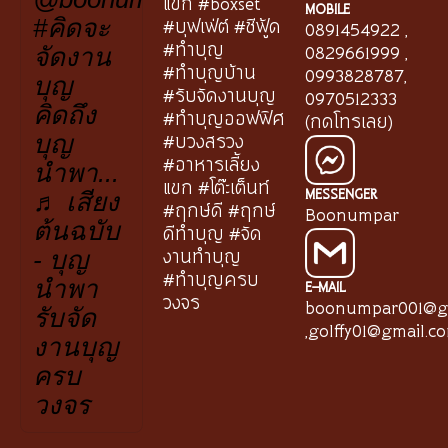
แขก #boxset
MOBILE
#บุฟเฟ่ต์ #ซีฟู้ด
#คิดจะ
0891454922
,
#ทำบุญ
0829661999
,
จัดงาน
#ทำบุญบ้าน
0993828787
,
บุญ
#รับจัดงานบุญ
0970512333
คิดถึง
#ทำบุญออฟฟิศ
(กดโทรเลย)
#บวงสรวง
บุญ
#อาหารเลี้ยง
นำพา...
แขก #โต๊ะเต็นท์
MESSENGER
♬ เสียง
#ฤกษ์ดี #ฤกษ์
Boonumpar
ต้นฉบับ
ดีทำบุญ #จัด
งานทำบุญ
- บุญ
#ทำบุญครบ
นำพา
E-MAIL
วงจร
boonumpar001@g
รับจัด
,
golffy01@gmail.c
งานบุญ
ครบ
วงจร