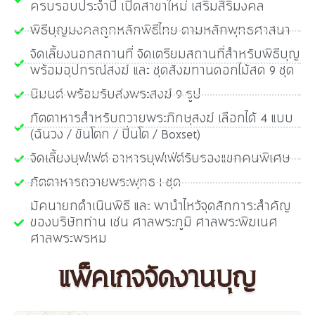
ครบรอบประจำปี เปิดสาขาใหม่ เสริมสิริมงคล
พิธีบุญมงคลถูกหลักพิธีไทย ตามหลักพุทธศาสนา
จัดเลี้ยงนอกสถานที่ จัดเตรียมสถานที่สำหรับพิธีบุญ
พร้อมอุปกรณ์สงฆ์ และ ชุดสังฆทานดอกไม้สด 9 ชุด
นิมนต์ พร้อมรับส่งพระสงฆ์ 9 รูป
ภัตตาหารสำหรับถวายพระภิกษุสงฆ์ เลือกได้ 4 แบบ
(ฉันวง / ขันโตก / ปิ่นโต / Boxset)
จัดเลี้ยงบุฟเฟต์ อาหารบุฟเฟ่ต์รับรองแขกคนพิเศษ
ภัตตาหารถวายพระพุทธ 1 ชุด
มัคนายกดำเนินพิธี และ พานำไหว้จุดสักการะสำคัญ
ของบริษัทท่าน เช่น ศาลพระภูมิ ศาลพระพิฆเนศ
ศาลพระพรหม
แพ็คเกจจัดงานบุญ