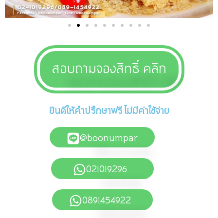
สอบถามจองสิทธิ์ คลิก
ยินดีให้คำปรึกษาฟรี ไม่มีค่าใช้จ่าย
@boonumpar
021019296
0891454922