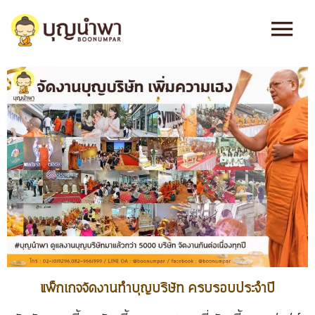
Skip
Main
to
content
Men
แพ็กเกจจัดงานทำบุญบริษัท ครบรอบประจำปี