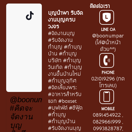
ติดต่อเรา
บุญนำพา รับจัด
งานบุญครบ
วงจร
LINE OA
#จัดงานบุญ
@boonumpar
#รับจัดงาน
(ใส่@นำหน้า
ทำบุญ #ทำบุญ
ด้วย^^)
บ้าน #ทำบุญ
บริษัท #ทำบุญ
วันเกิด #ทำบุญ
PHONE
งานขึ้นบ้านใหม่
021019296 (กด
#ทำบุญอุทิศ
โทรเลย)
#จัดเลี้ยงพระ
#อาหารสำหรับ
@boonumpar.th
แขก #boxset
#บุฟเฟ่ต์ #ซีฟู้ด
#คิดจะ
MOBILE
#ทำบุญ
0891454922
,
จัดงาน
#ทำบุญบ้าน
0829661999
,
บุญ
#รับจัดงานบุญ
0993828787
,