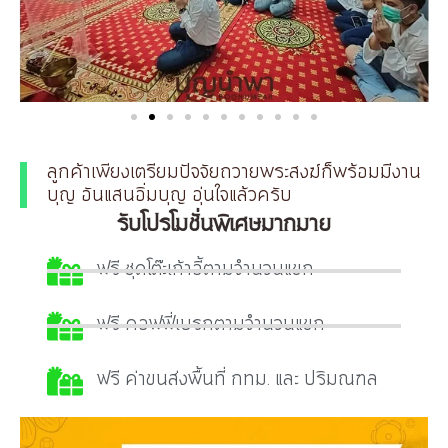
ลูกค้าเพียงเตรียมปัจจัยถวายพระสงฆ์ก็พร้อมมีงาน
บุญ อันแสนอิ่มบุญ อุ่นใจแล้วครับ
รับโปรโมชั่นพิเศษมากมาย
ฟรี ชุดโต๊ะเก้าอี้ตามจำนวนแขก
ฟรี คอฟฟี่เบรกตามจำนวนแขก
ฟรี ค่าขนส่งพื้นที่ กทม. และ ปริมณฑล