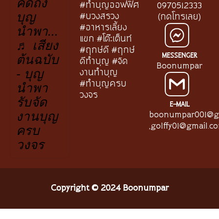
คิดถึง
#ทำบุญออฟฟิศ
0970512333
#บวงสรวง
(กดโทรเลย)
บุญ
#อาหารเลี้ยง
นำพา...
แขก #โต๊ะเต็นท์
♬ เสียง
#ฤกษ์ดี #ฤกษ์
MESSENGER
ต้นฉบับ
ดีทำบุญ #จัด
Boonumpar
งานทำบุญ
- บุญ
#ทำบุญครบ
นำพา
วงจร
รับจัด
E-MAIL
boonumpar001@g
งานบุญ
,
golffy01@gmail.c
ครบ
วงจร
Copyright © 2024 Boonumpar